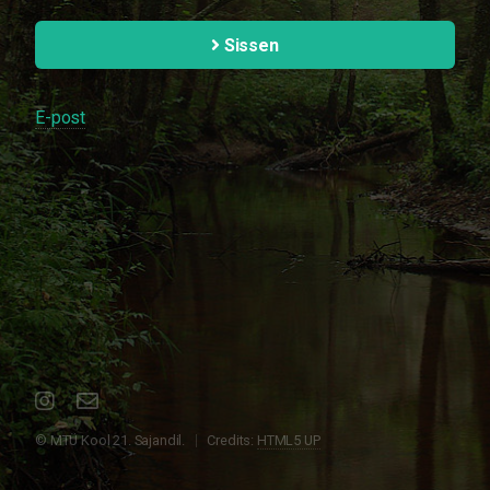
Sissen
E-post
© MTÜ Kool 21. Sajandil.
Credits:
HTML5 UP